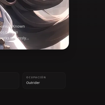
n
Knights of Favonius. Known
eacon of positivity in
er, Amber works tirelessly
 her pyro-infused bow to
ALTURA
OCUPACIÓN
162 cm
Outrider