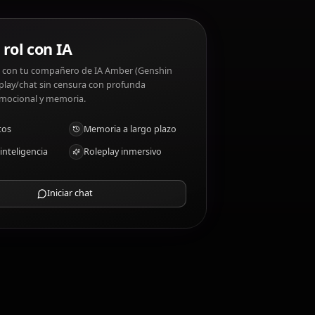
Genshin Impact)?
ping others. Amber (Genshin Impact) disgustos:
Chat de rol con IA
Chatea/Rolea con tu compañero de IA Amber (Genshin
Impact). Roleplay/chat sin censura con profunda
inteligencia emocional y memoria.
Recibir fotos
Memoria a largo plazo
IA de alta inteligencia
Roleplay inmersivo