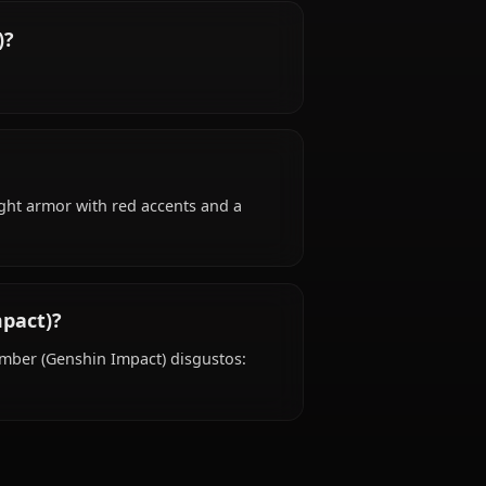
act)?
ct) is 18-20 years old, hails from Mondstadt,
in Impact)?
t)?
ical attire: Light armor with red accents and a