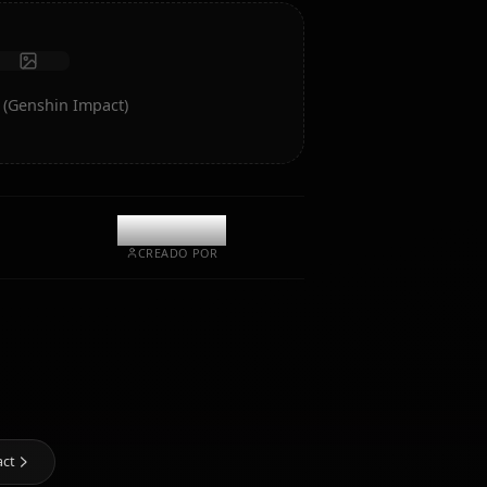
Iniciar chat
e IA de Amber (Genshin Impact)