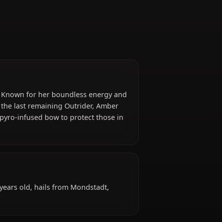
t)
hts of Favonius. Known for her boundless energy and
Despite being the last remaining Outrider, Amber
rtise with her pyro-infused bow to protect those in