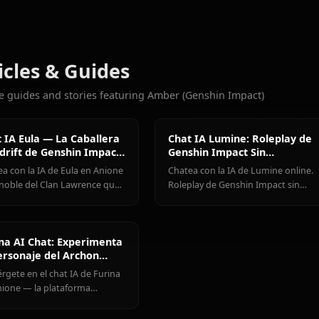
6.1k
CHATS
Eula
Ganyu
Hu Tao
(Genshin
(Genshin
(Genshin
Más personajes que te encant
Impact)
Impact)
Impact)
Ver todos los personajes 
Articles & Guides
Explore guides and stories featuring Amber (Genshin Impac