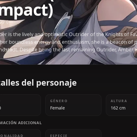
Amber (Genshi
Impact)
アンバー
Amber is the lively and optimistic Outrider of the 
for her boundless energy and enthusiasm, she is a b
Mondstadt. Despite being the last remaining Outrid
to fulfill her duties, combining her expertise with
protect those in need.
Detalles del personaje
EDAD
GÉNERO
18-20
Female