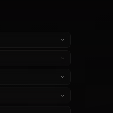
Roleplay de
Chat IA Mona — La
in
Astróloga de Genshin
 Anione
Impact en Anione
Lumine online.
Chatea con Mona de Genshin
 Impact sin
Impact en Anione. Personalidad
a Viajera —
completa, memoria persistente y
, medios en
cero filtros para la orgullosa
os en Anione.
astróloga de Mondstadt.
Amber