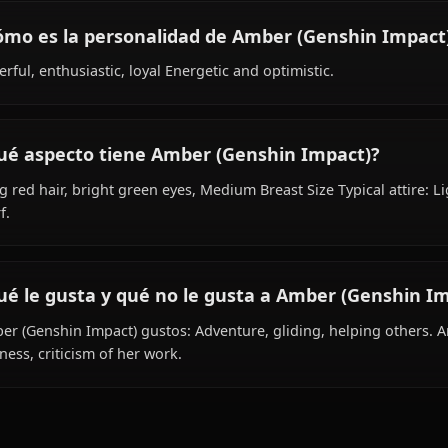
¿Cuál es la historia de Amber (Genshin Imp
Within the world of Genshin Impact, Amber (Genshin Impa
works as outrider, is affiliated with Knights of Favonius.
¿Cómo es la personalidad de Amber (Gensh
Cheerful, enthusiastic, loyal Energetic and optimistic.
¿Qué aspecto tiene Amber (Genshin Impac
Long red hair, bright green eyes, Medium Breast Size Typ
scarf.