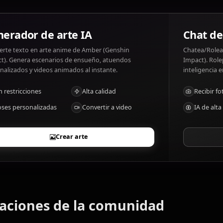
¿Qué le gusta y qué no le gusta a Amber (
Amber (Genshin Impact) gustos: Adventure, gliding, hel
Idleness, criticism of her work.
Generador de arte IA
Convierte texto en arte anime de Amber (Genshin
Impact). Genera escenarios de ensueño, atuendos
personalizados y videos animados al instante.
Sin restricciones
Alta calidad
Poses personalizadas
Convertir a video