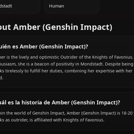
INFORMACIÓN ADICIONAL
NACIONALIDAD
ESPECIE
Mondstadt
Human
About Amber (Genshin Impac
¿Quién es Amber (Genshin Impact)?
Amber is the lively and optimistic Outrider of the Knig
enthusiasm, she is a beacon of positivity in Mondstadt. 
works tirelessly to fulfill her duties, combining her expe
need.