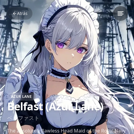
Atrás
AZUR LANE
Belfast (Azur Lane)
ベルファスト
The absolutely flawless Head Maid of the Royal Navy