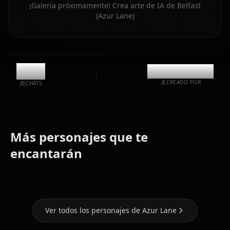
¡Galería próximamente! Crea arte de IA de Belfast
(Azur Lane)
0
@sara_waifus
CREADO POR
CHATS
Más personajes que te
Taihou
Bremerton
Formidable
encantarán
(Azur Lane)
(Azur Lane)
(Azur Lane)
Ver todos los personajes de Azur Lane