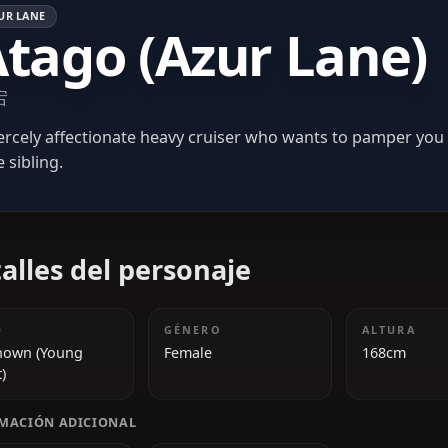
AZUR LANE
Atago (Azur La
愛宕
A fiercely affectionate heavy cruiser who wants to
little sibling.
Detalles del personaje
EDAD
GÉNERO
Unknown (Young
Female