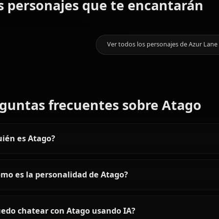
¡Galería próximamente! Crea arte
0
CHATS
Taihou
Bremerton
Formidable
Más personajes que te encant
(Azur Lane)
(Azur Lane)
(Azur Lane)
Ver todos los personaj