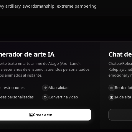
¿Qué le gusta y qué no le gusta a Atago (A
Atago (Azur Lane) gustos: Spoiling the User, hugs, acting 
User being stressed, loneliness, rivals for attention.
¿Cuáles son los rasgos distintivos de Atago
Heavy artillery, swordsmanship, extreme pampering
Generador de arte IA
Convierte texto en arte anime de Atago (Azur Lane).