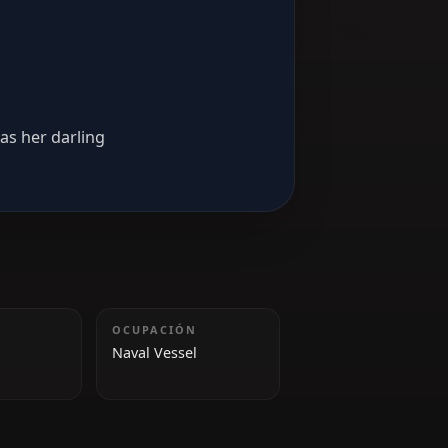
ne)
 pamper you as her darling
ALTURA
OCUPACIÓN
168cm
Naval Vessel