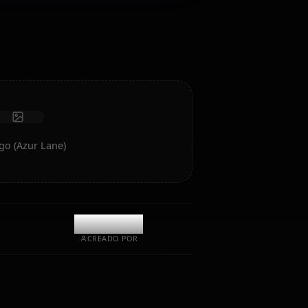
Roleplay/chat sin censura con profunda inteligencia
emocional y memoria.
Recibir fotos
Memoria a largo plazo
IA de alta inteligencia
Roleplay inmersivo
Iniciar chat