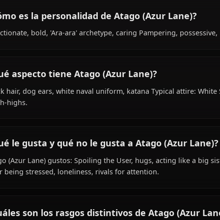
¿Cuál es la historia de Atago (Azur Lane)?
Within the world of Azur Lane, Atago (Azur Lane) is Unk
shipgirl (heavy cruiser) species, hails from Sakura Empire,
Lane.
¿Cómo es la personalidad de Atago (Azur L
Affectionate, bold, 'Ara-ara' archetype, caring Pampering
¿Qué aspecto tiene Atago (Azur Lane)?
Black hair, dog ears, white naval uniform, katana Typical
thigh-highs.