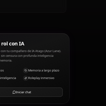
zur Lane)?
like a big sister. Atago (Azur Lane) disgustos: The
 (Azur Lane)?
Chat de rol con IA
Chatea/Rolea con tu compañero de IA Atago (Azur Lane).