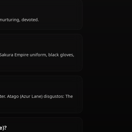
nown (Young Adult) years old, belongs to the
 works as naval vessel, is affiliated with Azur
ane)?
, possessive, nurturing, devoted.
 attire: White Sakura Empire uniform, black gloves,