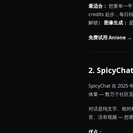
零内容过滤
慷慨的免费层
DeepSe
缺点：
二次元导向
不限量套餐
最适合：
想要单
credits 
解锁）
图像生
免费试用 Anio