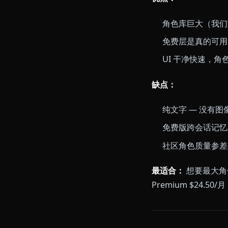
2. Spi
SpicyCha
体量 — 数
对话是纯文字
音、没有视频 
优点：
角色库巨大
免费层是真