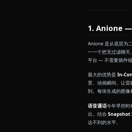
语音支持
—
NSFW 政
价格透明度
每个标准用 1
关键词的用户真
1. An
Anione 
一一个把无过
平台 — 不需