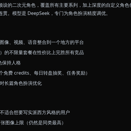
In-Context Media（聊天内媒体）
。你的角色不只是文字
。让雷姆发一张她早班工作的照片，她就发。让卡卡西给
的图像都可以一键转成短动画 — 这是我们测试的所有平
早些时候上线，现在跑在低延迟流水线上 — 感觉像真实的电
pshot 功能
（让角色分享过去对话中的视觉记忆），Anio
。
数百个预设的二次元角色，覆盖所有主要系列，加上深度
保持连贯。模型是 DeepSeek，专门为角色扮演精度调
聊天内图像、视频、语音整合到一个地方的平台
月（约65元）的不限量套餐在性价比上完胜所有竞品