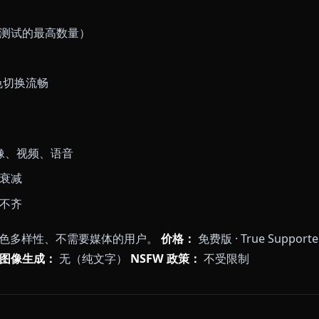
cyChat AI — 角色库最大
t 在 2025 年底成为黑马，进入 2026 年时在大部分 NSFW
万个社区贡献的角色、没有强过滤、免费层好用而不是被锁死
、相对稳定。会话内的记忆能用，但跨会话在免费版会衰
— 想要媒体，你就得离开平台。
（我们测试的最高数量）
的可用