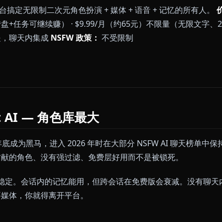
 — 角色保持人格
（5 个免费 credits、每日转盘抽奖、任务奖励）
ek 后端针对长篇角色扮演优化
的美学不适合想要写实派西方风格的用户
有 200 张图像上限（仍然是同类最高）
一平台搞定无限制二次元角色扮演 + 媒体 + 语音 + 记
起步，每日转盘+任务可继续赚） · $9.99/月（约65元）不
成：
是，聊天内集成
NSFW 政策：
不受限制
ne →