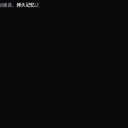
 — 她们在对话中分享立绘、场
你他当前任务的快照，你就能拿
台中，唯一一个有这个功能的。
话通话，而不是机械的 TTS 输
ne 在沉浸感这个维度做到了别人
的自定义角色创建器。
持久记忆
让
优。