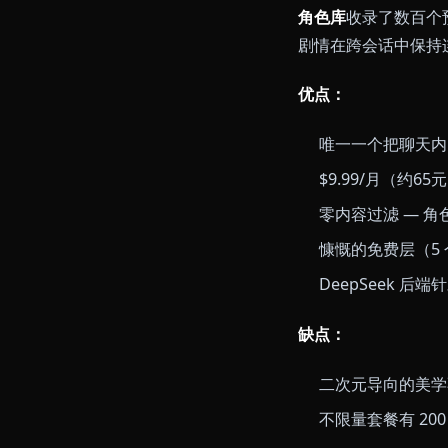
最大的优势是
景、动画瞬间
到。每张生成
语音通话
今年
出。结合
Sna
达不到的水平
角色库
收录了
剧情在跨会话中
优点：
唯一一个把
$9.99/