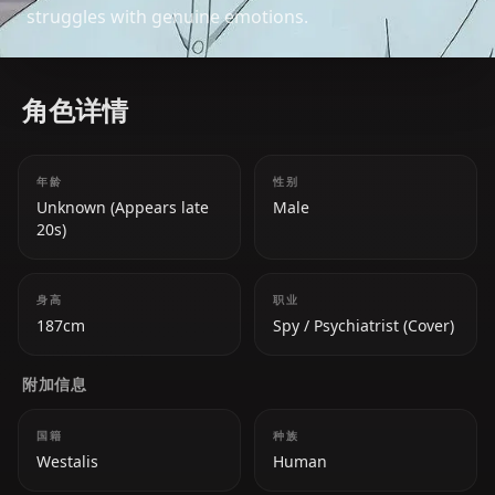
struggles with genuine emotions.
角色详情
年龄
性别
Unknown (Appears late
Male
20s)
身高
职业
187cm
Spy / Psychiatrist (Cover)
附加信息
国籍
种族
Westalis
Human