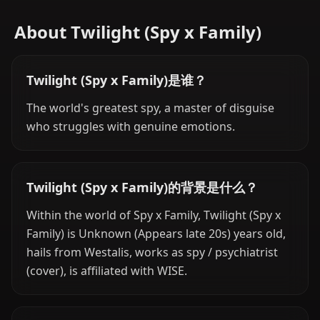
About Twilight (Spy x Family)
Twilight (Spy x Family)是谁？
The world's greatest spy, a master of disguise
who struggles with genuine emotions.
Twilight (Spy x Family)的背景是什么？
Within the world of Spy x Family, Twilight (Spy x
Family) is Unknown (Appears late 20s) years old,
hails from Westalis, works as spy / psychiatrist
(cover), is affiliated with WISE.