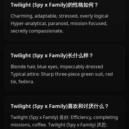
Twilight (Spy x Family)的性格如何？
Charming, adaptable, stressed, overly logical
Hyper-analytical, paranoid, mission-focused,
secretly compassionate.
Twilight (Spy x Family)长什么样？
Blonde hair, blue eyes, impeccably dressed
Typical attire: Sharp three-piece green suit, red
tie, fedora.
Twilight (Spy x Family)喜欢和讨厌什么？
Twilight (Spy x Family) 喜好: Efficiency, completing
missions, coffee. Twilight (Spy x Family) 厌恶: