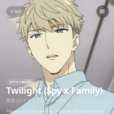
返回
SPY X FAMILY
Twilight (Spy x Family)
黄昏 (ロイド・フォージャー)
The world's greatest spy, a master of disguise who