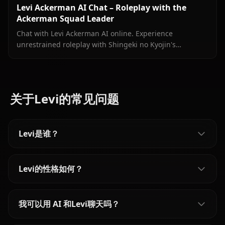
Levi Ackerman AI Chat – Roleplay with the
Ackerman Squad Leader
Chat with Levi Ackerman AI online. Experience
unrestrained roleplay with Shingeki no Kyojin's
legendary soldier. Join Anione today.
关于Levi的常见问题
Levi是谁？
Levi的性格如何？
我可以用 AI 和Levi聊天吗？