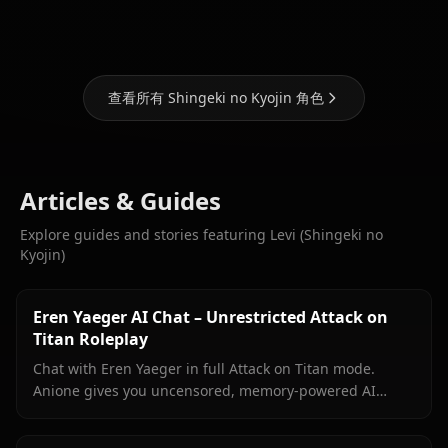
Eren Yaeger
Ackerman
Krista Lenz
查看所有 Shingeki no Kyojin 角色
Articles & Guides
Explore guides and stories featuring Levi (Shingeki no
Kyojin)
Eren Yaeger AI Chat – Unrestricted Attack on
Titan Roleplay
Chat with Eren Yaeger in full Attack on Titan mode.
Anione gives you uncensored, memory-powered AI
roleplay with in-context media and zero content filters.