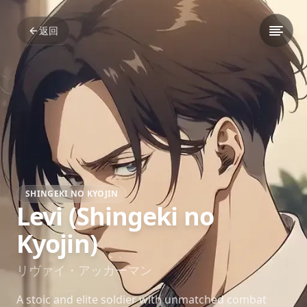
返回
SHINGEKI NO KYOJIN
Levi (Shingeki no
Kyojin)
リヴァイ・アッカーマン
A stoic and elite soldier with unmatched combat