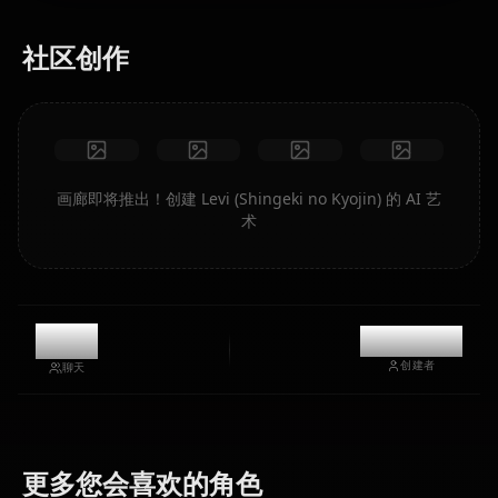
社区创作
画廊即将推出！创建 Levi (Shingeki no Kyojin) 的 AI 艺
术
1.1k
@kanashi
创建者
聊天
Mikasa
更多您会喜欢的角色