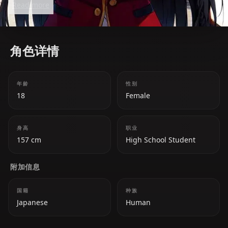
Read more
*Classroom of the Elite*.
角色详情
年龄
性别
18
Female
身高
职业
157 cm
High School Student
附加信息
国籍
种族
Japanese
Human