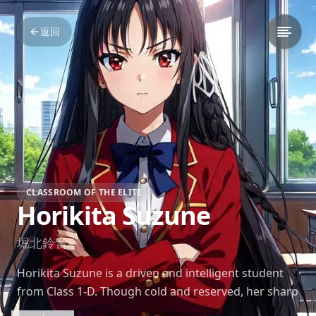
返回
CLASSROOM OF THE ELITE
Horikita Suzune
堀北鈴音
Horikita Suzune is a driven and intelligent student
from Class 1-D. Though cold and reserved, her sharp
mind and ambition make her a central figure in