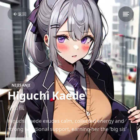
返回
NIJISANJI
Higuchi Kaede
樋口楓
Higuchi Kaede exudes calm, collected energy and
strong emotional support, earning her the ‘big sis’
reputation in Nijisanji. Her musical performances