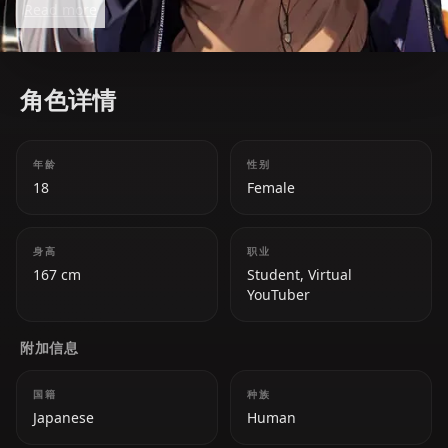
Read more
and empathy stand out in the VTuber scene.
角色详情
年龄
性别
18
Female
身高
职业
167 cm
Student, Virtual
YouTuber
附加信息
国籍
种族
Japanese
Human