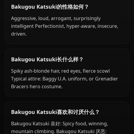
Bakugou Katsuki的性格如何？
Aggressive, loud, arrogant, surprisingly
intelligent Perfectionist, hyper-aware, insecure,
driven.
Bakugou Katsuki长什么样？
Spiky ash-blonde hair, red eyes, fierce scowl
Typical attire: Baggy U.A. uniform, or Grenadier
Bracers hero costume.
Bakugou Katsuki喜欢和讨厌什么？
Bakugou Katsuki 喜好: Spicy food, winning,
mountain climbing. Bakugou Katsuki 厌恶: