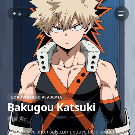
返回
BOKU NO HERO ACADEMIA
Bakugou Katsuki
爆豪勝己
An explosive, intensely competitive hero student