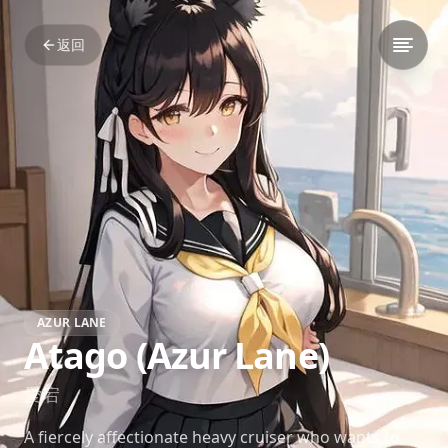
返回
AZUR LANE
Atago (Azur Lane)
愛宕
A fiercely affectionate heavy cruiser who wants to