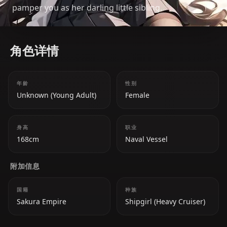
pamper you as her darling little sibling.
角色详情
年龄
性别
Unknown (Young Adult)
Female
身高
职业
168cm
Naval Vessel
附加信息
国籍
种族
Sakura Empire
Shipgirl (Heavy Cruiser)