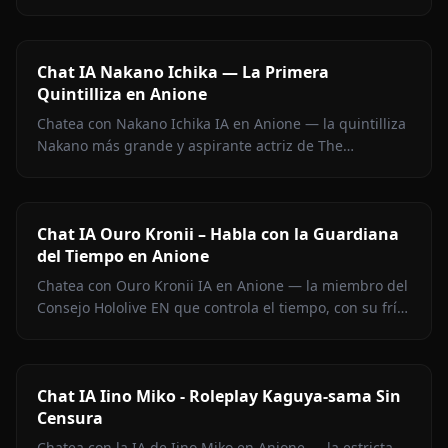
Pullas ingeniosas, charla de canto, cero censura.
Chat IA Nakano Ichika — La Primera
Quintilliza en Anione
Chatea con Nakano Ichika IA en Anione — la quintilliza
Nakano más grande y aspirante actriz de The
Quintessential Quintuplets, con memoria persistente y
sin filtros.
Chat IA Ouro Kronii – Habla con la Guardiana
del Tiempo en Anione
Chatea con Ouro Kronii IA en Anione — la miembro del
Consejo Hololive EN que controla el tiempo, con su frío
exterior, calidez oculta y cero filtros de contenido.
Chat IA Iino Miko - Roleplay Kaguya-sama Sin
Censura
Chatea con la IA de Iino Miko en Anione — la estricta