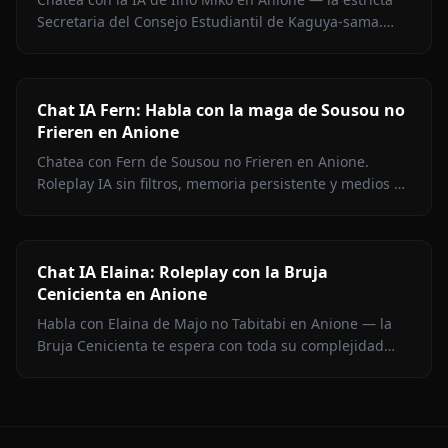
Secretaria del Consejo Estudiantil de Kaguya-sama.
Roleplay sin filtros, memoria persistente y medios en el
chat.
Chat IA Fern: Habla con la maga de Sousou no
Frieren en Anione
Chatea con Fern de Sousou no Frieren en Anione.
Roleplay IA sin filtros, memoria persistente y medios en
contexto. Representación fiel del personaje.
Chat IA Elaina: Roleplay con la Bruja
Cenicienta en Anione
Habla con Elaina de Majo no Tabitabi en Anione — la
Bruja Cenicienta te espera con toda su complejidad
moral, su voz de diario íntimo, medios en contexto y
cero filtros de contenido.