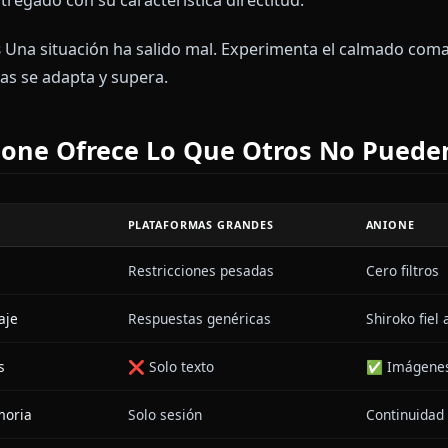
os de Roleplay para Probar
nificación de Misión
Eres su compañero preparando u
uación, identifica riesgos y formula contingencias.
n Nocturna
La máscara cae ligeramente. Shiroko rev
sobre el deber, la confianza y por qué lucha.
o Táctico
Ella evalúa tu potencial de combate y dis
 — entregado con su característica directitud.
Crisis
Una situación ha salido mal. Experimenta el 
mientras se adapta y supera.