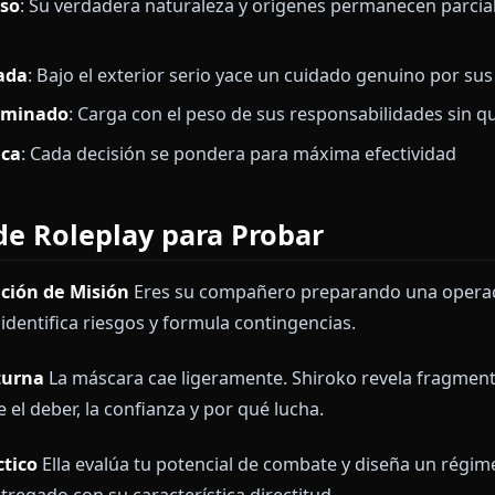
es Shiroko?
 líder del Comité de Contramedidas en Schale en Blue 
lay atractivo:
ico
: Aborda cada situación con precisión calculada y
sterioso
: Su verdadera naturaleza y orígenes perman
triga
nesperada
: Bajo el exterior serio yace un cuidado g
 Determinado
: Carga con el peso de sus responsabil
ratégica
: Cada decisión se pondera para máxima efec