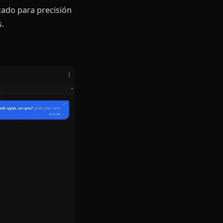
precisión calculada. Su
e su personaje se aplana por los
 y genuinamente atractiva
Seek optimizado para precisión
corporativas.