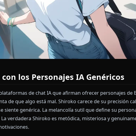
ema con los Personajes IA Genér
tras plataformas de chat IA que afirman ofrecer pers