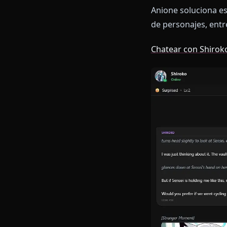
minutos, te d
mentalidad tác
filtros corpo
cuando revela
Anione soluci
de personajes
Chatear con 