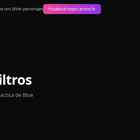
 imágenes anime con IA
Ver personajes
Prueba el mejor anime IA
n la
in Filtros
on la genio táctica de Blue