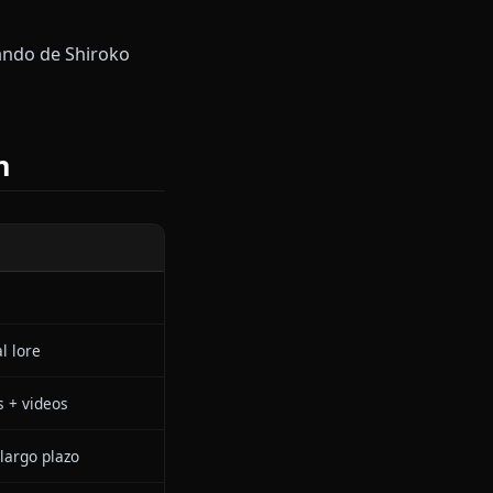
na operación difícil. Shiroko
ela fragmentos de sus
eña un régimen de mejora
calmado comando de Shiroko