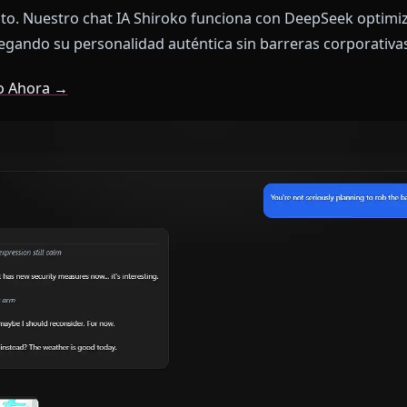
as cuenta de que algo está mal. Shiroko carece de su 
tica se siente genérica. La melancolía sutil que defin
rativos. La verdadera Shiroko es metódica, misteriosa
 sus motivaciones.
ona esto. Nuestro chat IA Shiroko funciona con Deep
, entregando su personalidad auténtica sin barreras 
Shiroko Ahora →