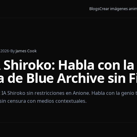
Blogs
Crear
brero de 2026
•
By
James Cook
IA Shiroko: Habla co
na de Blue Archive s
 chat IA Shiroko sin restricciones en Anione. Habla c
leplay sin censura con medios contextuales.