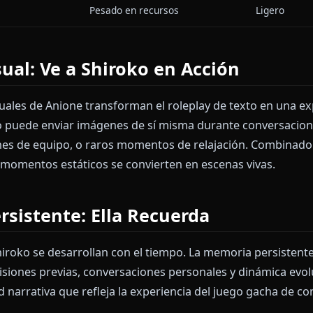
 Anione Ofrece Lo Que Otros N
DAD
PLATAFORMAS GRANDES
ntenido
Restricciones pesadas
 Personaje
Respuestas genéricas
xtuales
❌ Solo texto
 de Memoria
Solo sesión
Móvil
Pesado en recursos