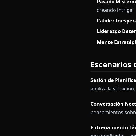
¿Quién 
Shiroko es la
hacen su rolep
Genio Táct
Pasado Mi
creando in
Calidez I
Liderazgo
Mente Est