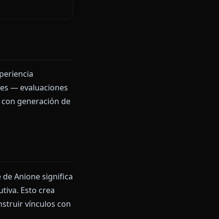
o Pueden
ANIONE
Cero filtros
Shiroko fiel al lore
✅ Imágenes + videos
Continuidad largo plazo
Ligero