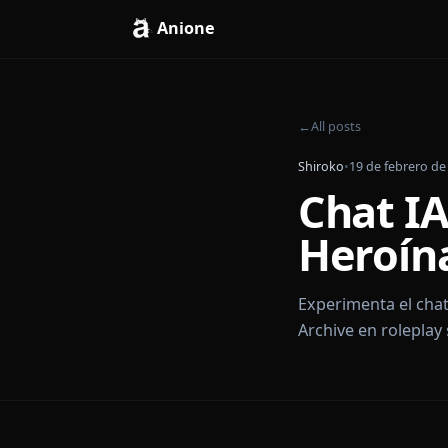
Anione
←
All posts
Shiroko
•
19 de fe
Chat 
Heroí
Experimenta el
Archive en ro