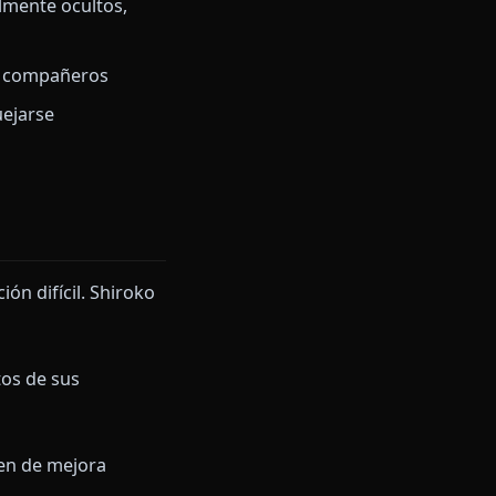
Archive. Los rasgos clave que
 planes de respaldo
ecen parcialmente ocultos,
enuino por sus compañeros
idades sin quejarse
tividad