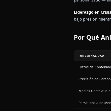
Escenari
Sesión de Pla
analiza la sit
Conversació
pensamientos 
Entrenamient
personalizado
Liderazgo en 
bajo presión 