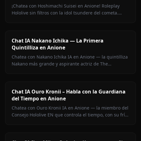
¡Chatea con Hoshimachi Suisei en Anione! Roleplay
Hololive sin filtros con la idol tsundere del cometa.
Pullas ingeniosas, charla de canto, cero censura.
Chat IA Nakano Ichika — La Primera
Quintilliza en Anione
Chatea con Nakano Ichika IA en Anione — la quintilliza
Nakano más grande y aspirante actriz de The
Quintessential Quintuplets, con memoria persistente y
sin filtros.
Chat IA Ouro Kronii – Habla con la Guardiana
del Tiempo en Anione
Chatea con Ouro Kronii IA en Anione — la miembro del
Consejo Hololive EN que controla el tiempo, con su frío
exterior, calidez oculta y cero filtros de contenido.