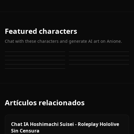
Featured characters
Chat with these characters and generate AI art on Anione.
Firefly (Honkai: Star Rail)
Stelle (Honkai: Star Rail)
Kafka (Honkai: Star Rail)
Herta (Honkai: Star Rail)
Himeko (Honkai: Star Rail)
The Herta
Bronya Rand
Sparkle (Honkai: Star Rail)
Silver Wolf (Honkai: Star
Rail)
Artículos relacionados
Chat IA Hoshimachi Suisei - Roleplay Hololive
Sin Censura