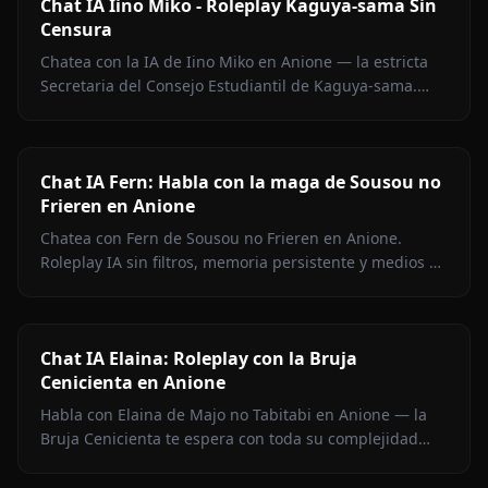
Chat IA Iino Miko - Roleplay Kaguya-sama Sin
Censura
Chatea con la IA de Iino Miko en Anione — la estricta
Secretaria del Consejo Estudiantil de Kaguya-sama.
Roleplay sin filtros, memoria persistente y medios en el
chat.
Chat IA Fern: Habla con la maga de Sousou no
Frieren en Anione
Chatea con Fern de Sousou no Frieren en Anione.
Roleplay IA sin filtros, memoria persistente y medios en
contexto. Representación fiel del personaje.
Chat IA Elaina: Roleplay con la Bruja
Cenicienta en Anione
Habla con Elaina de Majo no Tabitabi en Anione — la
Bruja Cenicienta te espera con toda su complejidad
moral, su voz de diario íntimo, medios en contexto y
cero filtros de contenido.