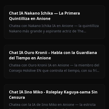
Chat IA Nakano Ichika — La Primera
Quintilliza en Anione
Chatea con Nakano Ichika IA en Anione — la quintilliza
Nakano más grande y aspirante actriz de The
Quintessential Quintuplets, con memoria persistente y
sin filtros.
Chat IA Ouro Kronii – Habla con la Guardiana
del Tiempo en Anione
Chatea con Ouro Kronii IA en Anione — la miembro del
Consejo Hololive EN que controla el tiempo, con su frío
exterior, calidez oculta y cero filtros de contenido.
Chat IA Iino Miko - Roleplay Kaguya-sama Sin
Censura
Chatea con la IA de Iino Miko en Anione — la estricta