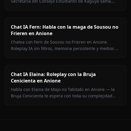
Secretaria del Consejo Estudiantil de Kaguya-sama.
Roleplay sin filtros, memoria persistente y medios en el
chat.
Chat IA Fern: Habla con la maga de Sousou no
Frieren en Anione
Chatea con Fern de Sousou no Frieren en Anione.
Roleplay IA sin filtros, memoria persistente y medios en
contexto. Representación fiel del personaje.
Chat IA Elaina: Roleplay con la Bruja
Cenicienta en Anione
Habla con Elaina de Majo no Tabitabi en Anione — la
Bruja Cenicienta te espera con toda su complejidad
moral, su voz de diario íntimo, medios en contexto y
cero filtros de contenido.