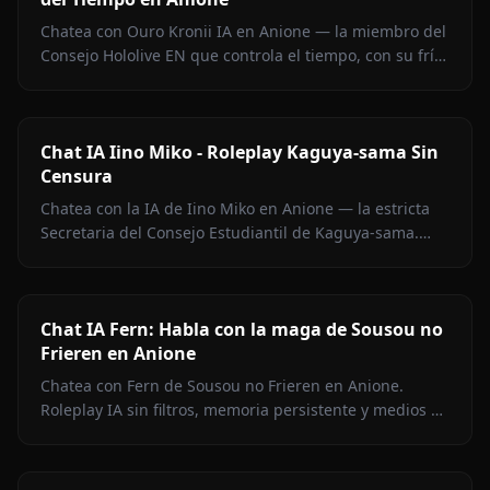
Chatea con Ouro Kronii IA en Anione — la miembro del
Consejo Hololive EN que controla el tiempo, con su frío
exterior, calidez oculta y cero filtros de contenido.
Chat IA Iino Miko - Roleplay Kaguya-sama Sin
Censura
Chatea con la IA de Iino Miko en Anione — la estricta
Secretaria del Consejo Estudiantil de Kaguya-sama.
Roleplay sin filtros, memoria persistente y medios en el
chat.
Chat IA Fern: Habla con la maga de Sousou no
Frieren en Anione
Chatea con Fern de Sousou no Frieren en Anione.
Roleplay IA sin filtros, memoria persistente y medios en
contexto. Representación fiel del personaje.