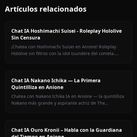
Artículos relacionados
Chat IA Hoshimachi Suisei - Roleplay Hololive
Sin Censura
¡Chatea con Hoshimachi Suisei en Anione! Roleplay
Hololive sin filtros con la idol tsundere del cometa.
Pullas ingeniosas, charla de canto, cero censura.
Chat IA Nakano Ichika — La Primera
Quintilliza en Anione
Chatea con Nakano Ichika IA en Anione — la quintilliza
Nakano más grande y aspirante actriz de The
Quintessential Quintuplets, con memoria persistente y
sin filtros.
Chat IA Ouro Kronii – Habla con la Guardiana
del Tiempo en Anione