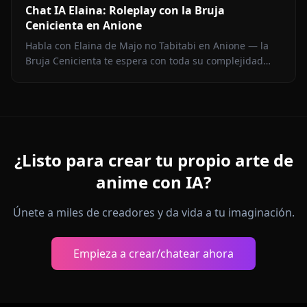
Chat IA Elaina: Roleplay con la Bruja
Cenicienta en Anione
Habla con Elaina de Majo no Tabitabi en Anione — la
Bruja Cenicienta te espera con toda su complejidad
moral, su voz de diario íntimo, medios en contexto y
cero filtros de contenido.
¿Listo para crear tu propio arte de
anime con IA?
Únete a miles de creadores y da vida a tu imaginación.
Empieza a crear/chatear ahora