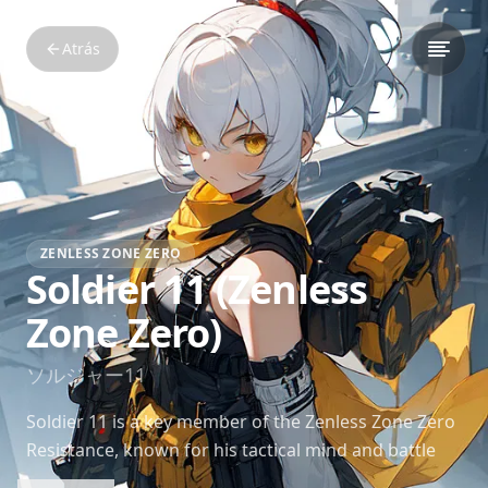
Atrás
ZENLESS ZONE ZERO
Soldier 11 (Zenless
Zone Zero)
ソルジャー11
Soldier 11 is a key member of the Zenless Zone Zero
Resistance, known for his tactical mind and battle
skills. He plays a central role in the fight against the