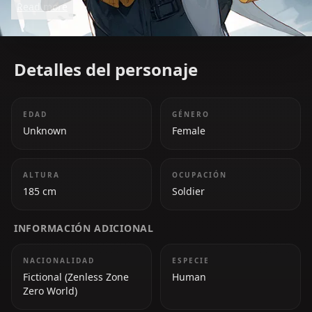
Read more
overwhelming forces in the game.
Detalles del personaje
EDAD
GÉNERO
Unknown
Female
ALTURA
OCUPACIÓN
185 cm
Soldier
INFORMACIÓN ADICIONAL
NACIONALIDAD
ESPECIE
Fictional (Zenless Zone
Human
Zero World)