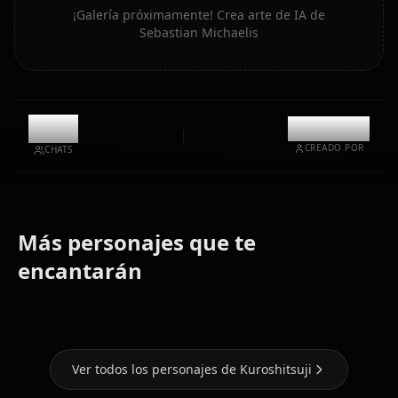
¡Galería próximamente! Crea arte de IA de
Sebastian Michaelis
0
@kanashi
CREADO POR
CHATS
Dazai
Más personajes que te
Osamu
(Bungou
Gojou
encantarán
Stray Dogs)
Eren Yaeger
Satoru
Ver todos los personajes de Kuroshitsuji