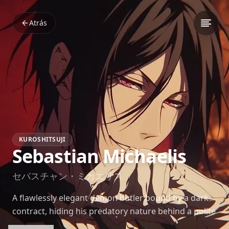
Atrás
KUROSHITSUJI
Sebastian Michaelis
セバスチャン・ミカエリス
A flawlessly elegant demon butler bound by a dark
contract, hiding his predatory nature behind a polite
smile.