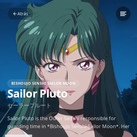
Atrás
BISHOUJO SENSHI SAILOR MOON
Sailor Pluto
セーラープルート
Sailor Pluto is the Outer Senshi responsible for
guarding time in *Bishoujo Senshi Sailor Moon*. Her
powers and wisdom make her a formidable and