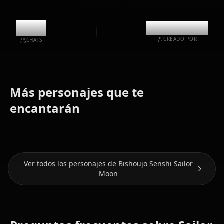
11.9k
@kinayymon
CREADO POR
CHATS
Más personajes que te
Tsukino
Aino
encantarán
Usagi
Mizuno Ami
Minako
Ver todos los personajes de Bishoujo Senshi Sailor
Moon