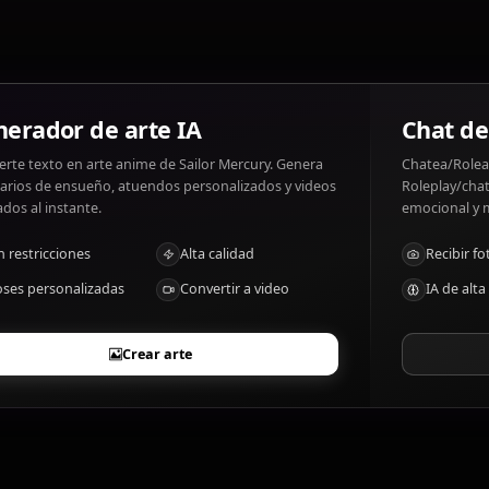
failure.
¿Cuáles son los rasgos distintivos de Sailo
Water-based powers, strategic mind
Generador de arte IA
Convierte texto en arte anime de Sailor Mercury. Genera
escenarios de ensueño, atuendos personalizados y videos
animados al instante.