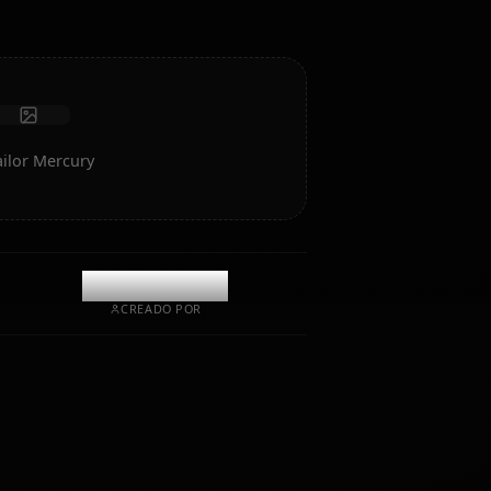
Recibir fotos
Memoria a largo plazo
IA de alta inteligencia
Roleplay inmersivo
Iniciar chat
te de IA de Sailor Mercury