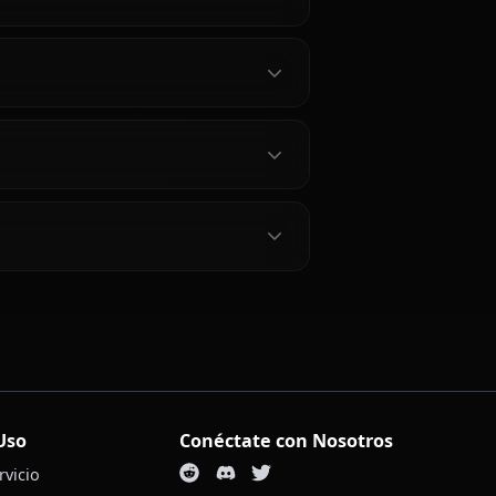
ilor Mercury
ry?
rcury?