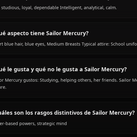
Within the world of Bishoujo Senshi Sailor Moon, Sailor 
as student, sailor senshi, is affiliated with Sailor Senshi.
¿Cómo es la personalidad de Sailor Mercur
Shy, studious, loyal, dependable Intelligent, analytical, c
¿Qué aspecto tiene Sailor Mercury?
Short blue hair, blue eyes, Medium Breasts Typical attire
¿Qué le gusta y qué no le gusta a Sailor M
Sailor Mercury gustos: Studying, helping others, her fri