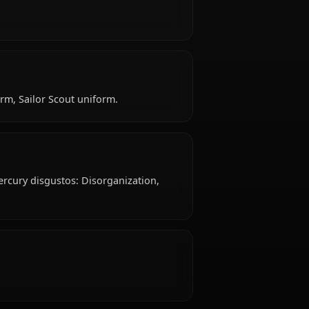
Mercury is 18 years old, hails from Japanese, works
y?
alm.
: School uniform, Sailor Scout uniform.
ercury?
ends. Sailor Mercury disgustos: Disorganization,