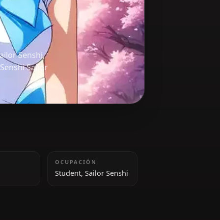
ber of the Sailor Senshi,
 *Bishoujo Senshi Sailor
ALTURA
OCUPACIÓN
154 cm
Student, Sailor Senshi