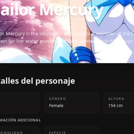
BISHOUJO SENSHI SAILOR MOON
Sailor Mercury
セーラーマーキュリー
Sailor Mercury is the intelligent and analytical mem
known for her water powers and calm demeanor in
Moon*.
Detalles del personaje
EDAD
GÉNERO
18
Female