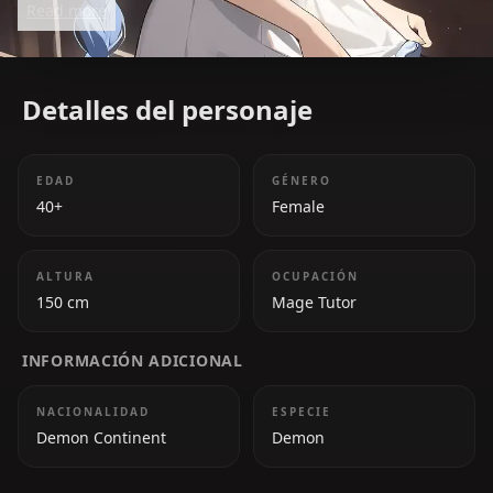
Read more
traumas make her a relatable and complex
character.
Detalles del personaje
EDAD
GÉNERO
40+
Female
ALTURA
OCUPACIÓN
150 cm
Mage Tutor
INFORMACIÓN ADICIONAL
NACIONALIDAD
ESPECIE
Demon Continent
Demon