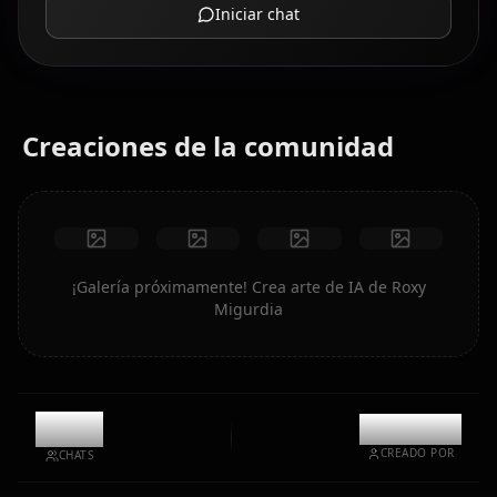
Iniciar chat
Creaciones de la comunidad
¡Galería próximamente! Crea arte de IA de Roxy
Migurdia
11.9k
@kanashi
CREADO POR
CHATS