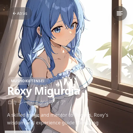
Atrás
MUSHOKU TENSEI
Roxy Migurdia
ロキシー・ミグルディア
A skilled mage and mentor to Rudeus, Roxy's
wisdom and experience guide the young
protagonist's growth. Her own insecurities and past