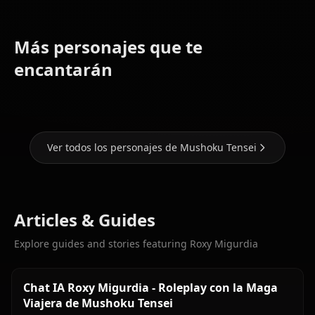
Más personajes que te
Hilda
Nanahoshi
Boreas
Lilia
encantarán
Shizuka
Greyrat
Greyrat
Ver todos los personajes de Mushoku Tensei
Articles & Guides
Explore guides and stories featuring Roxy Migurdia
Chat IA Roxy Migurdia - Roleplay con la Maga
Viajera de Mushoku Tensei