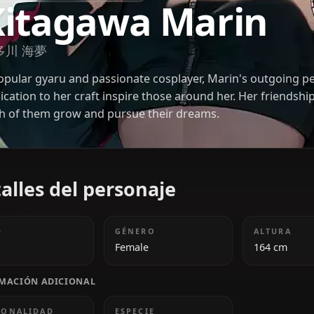
SONO BISQUE DOLL WA KOI WO SURU
Kitagawa Mari
喜多川 海夢
A popular gyaru and passionate cosplayer, Marin's
dedication to her craft inspire those around her. H
both of them grow and pursue their dreams.
Detalles del personaje
EDAD
GÉNERO
18
Female