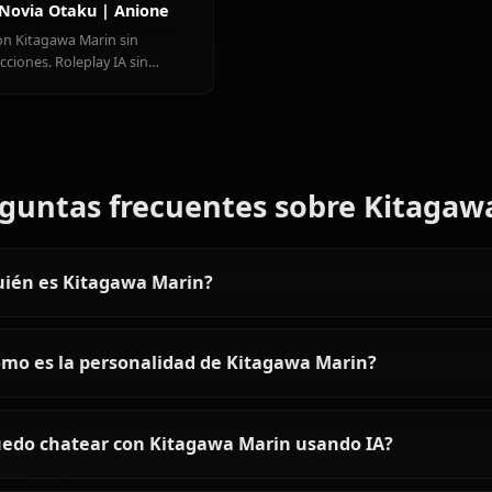
Ver todos los personajes de Sono 
Articles & Guides
Explore guides and stories featuring Kitagawa Marin
Roleplay IA Kitagawa Marin
- Tu Novia Otaku | Anione
Sal con Kitagawa Marin sin
restricciones. Roleplay IA sin
restricción con la reina gyaru del
cosplay. Tu novia entusiasta en
Anione.