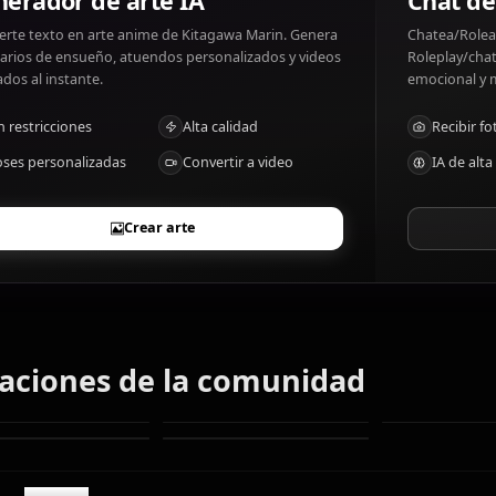
Kitagawa Marin gustos: Cosplay, fashion, and crafting. K
Generador de arte IA
Convierte texto en arte anime de Kitagawa Marin. Genera
escenarios de ensueño, atuendos personalizados y videos
animados al instante.
Sin restricciones
Alta calidad
Poses personalizadas
Convertir a video
Crear arte