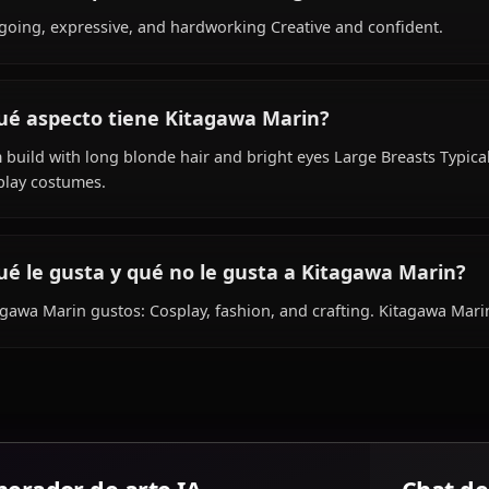
Within the world of Sono Bisque Doll Wa koi wo Suru, Kit
works as high school student, is affiliated with None.
¿Cómo es la personalidad de Kitagawa Mar
Outgoing, expressive, and hardworking Creative and con
¿Qué aspecto tiene Kitagawa Marin?
Slim build with long blonde hair and bright eyes Large Bre
cosplay costumes.
¿Qué le gusta y qué no le gusta a Kitagaw