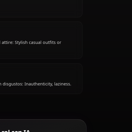
agawa Marin is 18 years old, hails from Japan,
in?
fident.
asts Typical attire: Stylish casual outfits or
a Marin?