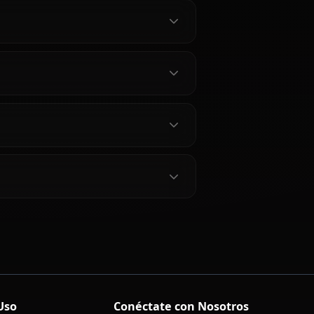
itagawa Marin
arin?