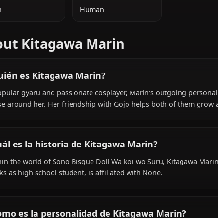
INFORMACIÓN ADICIONAL
NACIONALIDAD
ESPECIE
Japan
Human
About Kitagawa Marin
¿Quién es Kitagawa Marin?
A popular gyaru and passionate cosplayer, Marin's outgoi
those around her. Her friendship with Gojo helps both 
¿Cuál es la historia de Kitagawa Marin?