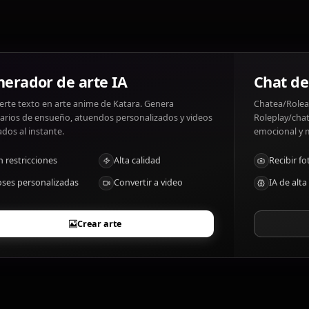
Katara gustos: Healing, helping others, her family. Katara
¿Cuáles son los rasgos distintivos de Katar
Master waterbender, healer, skilled in combat
Generador de arte IA
Convierte texto en arte anime de Katara. Genera
escenarios de ensueño, atuendos personalizados y videos
animados al instante.