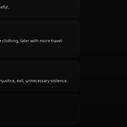
ld, hails from Southern Water Tribe, works as
uring, resourceful.
: Water Tribe clothing, later with more travel-