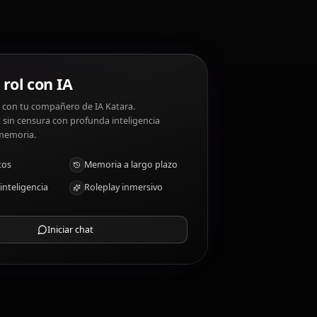
 disgustos: Injustice, evil, unnecessary violence.
a?
Chat de rol con IA
Chatea/Rolea con tu compañero de IA Katara.
Roleplay/chat sin censura con profunda inteligencia
emocional y memoria.