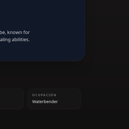
rn Water Tribe, known for
bat and healing abilities.
s team.
ALTURA
OCUPACIÓN
155 cm
Waterbender