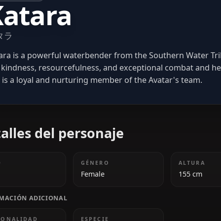
AVATAR LEGENDS
Katara
カタラ
Katara is a powerful waterbender from the Southe
her kindness, resourcefulness, and exceptional com
She is a loyal and nurturing member of the Avatar'
Detalles del personaje
EDAD
GÉNERO
18
Female