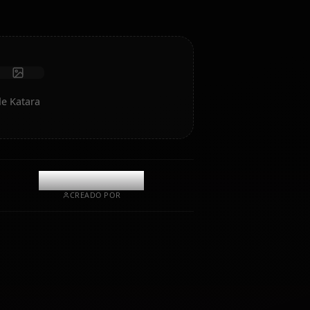
Recibir fotos
Memoria a largo plazo
IA de alta inteligencia
Roleplay inmersivo
Iniciar chat
a arte de IA de Katara