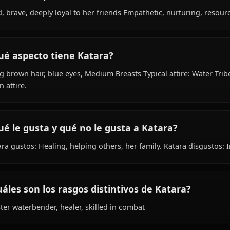
Within the world of Avatar Legends, Katara is 18 years o
waterbender, is affiliated with Avatar Team.
¿Cómo es la personalidad de Katara?
Kind, brave, deeply loyal to her friends Empathetic, nurt
¿Qué aspecto tiene Katara?
Long brown hair, blue eyes, Medium Breasts Typical attire
worn attire.
¿Qué le gusta y qué no le gusta a Katara?