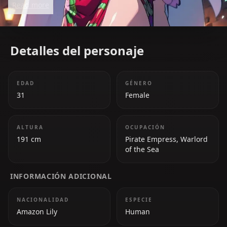
Read more
with Luffy, softening her otherwise haughty
demeanor.
Detalles del personaje
EDAD
GÉNERO
31
Female
ALTURA
OCUPACIÓN
191 cm
Pirate Empress, Warlord
of the Sea
INFORMACIÓN ADICIONAL
NACIONALIDAD
ESPECIE
Amazon Lily
Human