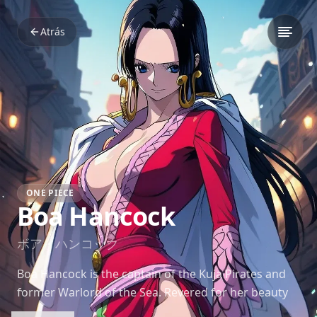
Atrás
ONE PIECE
Boa Hancock
ボア・ハンコック
Boa Hancock is the captain of the Kuja Pirates and
former Warlord of the Sea. Revered for her beauty
and feared for her strength, she falls deeply in love