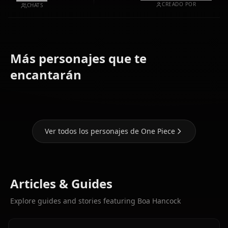
CREADO POR
CHATS
Más personajes que te
Nami (One
Yamato
encantarán
Piece)
Nico Robin
(One Piece)
Ver todos los personajes de One Piece
Articles & Guides
Explore guides and stories featuring Boa Hancock