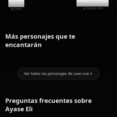
10.3k
@kinayymon
CREADO POR
CHATS
Más personajes que te
Nishikino
Tojo
encantarán
Maki
Nozomi
Sonoda Umi
Ver todos los personajes de Love Live
Preguntas frecuentes sobre
Ayase Eli