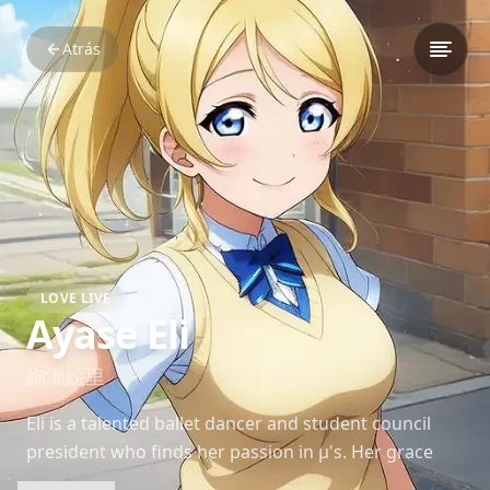
Atrás
LOVE LIVE
Ayase Eli
絢瀬絵里
Eli is a talented ballet dancer and student council
president who finds her passion in μ's. Her grace
and authority bring balance and structure to the