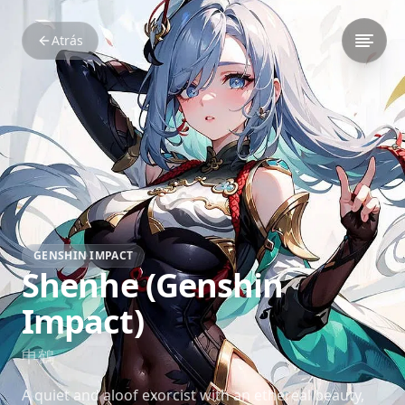
Atrás
GENSHIN IMPACT
Shenhe (Genshin
Impact)
申鶴
A quiet and aloof exorcist with an ethereal beauty,