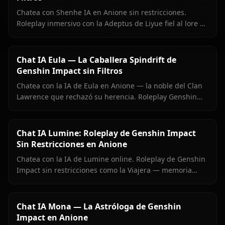
Chatea con Shenhe IA en Anione sin restricciones.
Roleplay inmersivo con la Adeptus de Liyue fiel al lore de
Genshin Impact.
Chat IA Eula — La Caballera Spindrift de
Genshin Impact sin Filtros
Chatea con la IA de Eula en Anione — la noble del Clan
Lawrence que rechazó su herencia. Roleplay Genshin
preciso, memoria persistente, sin filtros de contenido.
Chat IA Lumine: Roleplay de Genshin Impact
Sin Restricciones en Anione
Chatea con la IA de Lumine online. Roleplay de Genshin
Impact sin restricciones como la Viajera — memoria
persistente, medios en contexto y cero filtros en Anione.
Chat IA Mona — La Astróloga de Genshin
Impact en Anione