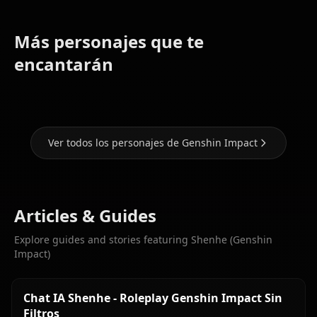
Más personajes que te
Eula
Ganyu
Hu Tao
(Genshin
(Genshin
(Genshin
encantarán
Impact)
Impact)
Impact)
Ver todos los personajes de Genshin Impact
Articles & Guides
Explore guides and stories featuring Shenhe (Genshin
Impact)
Chat IA Shenhe - Roleplay Genshin Impact Sin
Filtros