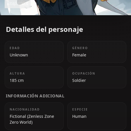
Read more
overwhelming forces in the game.
Detalles del personaje
EDAD
GÉNERO
Unknown
Female
ALTURA
OCUPACIÓN
185 cm
Soldier
INFORMACIÓN ADICIONAL
NACIONALIDAD
ESPECIE
Fictional (Zenless Zone
Human
Zero World)