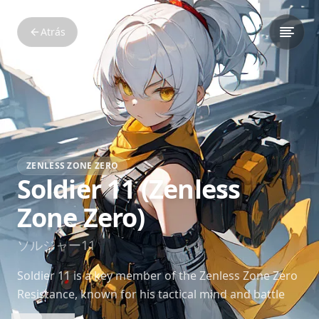
Atrás
ZENLESS ZONE ZERO
Soldier 11 (Zenless
Zone Zero)
ソルジャー11
Soldier 11 is a key member of the Zenless Zone Zero
Resistance, known for his tactical mind and battle
skills. He plays a central role in the fight against the